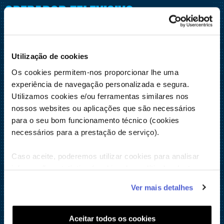
OPERADOR TELEVISIVO
Dreamia. Serviços de Televisão. Rua Actor António Silva,
9 – 1º 1600-404 Lisboa – Portugal É uma joint-venture,
Utilização de cookies
constituída e igualmente detida pelos dois
Os cookies permitem-nos proporcionar lhe uma
parceiros NOS (50%) e AMC Networks International
experiência de navegação personalizada e segura.
Utilizamos cookies e/ou ferramentas similares nos
Southern Europe (50%). Diretor de Programação Canal
nossos websites ou aplicações que são necessários
Hollywood Paulo Lopes Bénard Guedes
para o seu bom funcionamento técnico (cookies
ERC
necessários para a prestação de serviço).
Caso aceite, poderemos utilizar cookies para analisar
Atividade sujeita à regulação da Entidade Reguladora
informação estatística (cookies de analítica), adaptar
para a Comunicação Social, cujos contactos são os
este serviço às suas preferências e apresentar-lhe
Ver mais detalhes
funcionalidades (cookies de personalização e
seguintes:
funcionalidade) e adaptar anúncios aos seus interesses
Morada: Avenida 24 de Julho, n.º 58, 1200-869 Lisboa.
(cookies de publicidade personalizada). Pode gerir a
Aceitar todos os cookies