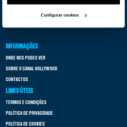
Tel: +351 210 107 000
utilização dos cookies clicando em "
Configurar
Fax: +351 210 107 019
Cookies
".
Configurar cookies
E-mail :
info@erc.pt
Site:
www.erc.pt
INFORMAÇÕES
ONDE NOS PODES VER
SOBRE O CANAL HOLLYWOOD
CONTACTOS
LINKS ÚTEIS
TERMOS E CONDIÇÕES
POLÍTICA DE PRIVACIDADE
POLÍTICA DE COOKIES