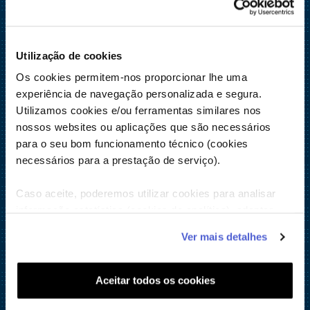
Simão Pereira
Sofia Mendes de Sousa
Utilização de cookies
Tatiana Marques
Os cookies permitem-nos proporcionar lhe uma
experiência de navegação personalizada e segura.
Teresa Figueiras Machado
Utilizamos cookies e/ou ferramentas similares nos
nossos websites ou aplicações que são necessários
Tomás Luís
para o seu bom funcionamento técnico (cookies
Tomás Pinto
necessários para a prestação de serviço).
Vinícios Moreira
Caso aceite, poderemos utilizar cookies para analisar
–
informação estatística (cookies de analítica), adaptar
este serviço às suas preferências e apresentar-lhe
Cinemas NOS Marshopping (Matosinhos)
Ver mais detalhes
funcionalidades (cookies de personalização e
funcionalidade) e adaptar anúncios aos seus interesses
Andreia Cardoso
(cookies de publicidade personalizada). Pode gerir a
Aceitar todos os cookies
Andreia Monteiro
utilização dos cookies clicando em "
Configurar
Cookies
".